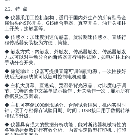
2.2
、特 点
◆ 仪器采用工控机架构，适用于国内外生产的所有型号金
属触头的SF6开关、GIS组合电器、真空开关、油开关和柱
上开关，接触器等。
◆ 传感器：加速度测速传感器、旋转测速传感器、直线行
程传感器安装极为方便，简捷。
◆ 触发方式：内触发、外触发、传感器触发。传感器触发
方式可以对手动分合的断路器进行特性试验，如电杆柱上的
手动分合开关。
◆ 储能输出：仪器可提供直流可调储能电源，一次性接好
线后无须倒线就可以随时控制电机储能。
◆ 主机大屏幕、直透式、宽温带背光液晶，对比度电子调
节。完善的全中文菜单提示操作，开关动作一次，显示所有
数据及波形图谱。
◆ 主机可存储1000组现场分、合闸试验结果，机内实时时
钟，便于存档保存试验日期、时间；USB接口用于数据转移
和程序升级。
◆ 仪器具有强大的数据分析功能，能对断路器机械特性的
各项指标参数进行有效分析。 内置快速微型打印机，打印