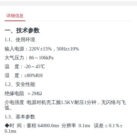
详细信息
一、技术参数
1.1
、使用环境
输入电源：220V±15%，50Hz±10%
大气压力：86～106kPa
温 度：-20～45℃
湿 度：≤80%RH
1.2
、安全性能
绝缘电阻 ＞2MΩ
介电强度 电源对机壳工频1.5KV耐压1分钟，无闪络与飞
弧。
1.3
、基本参数
◆时 间：量程 64000.0ms 分辨率 0.1ms 误差 ≤ 0.1％±
0.1ms